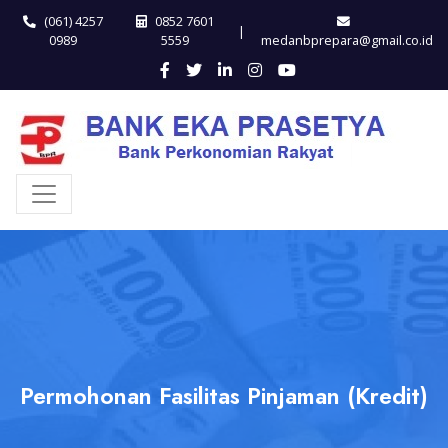
(061) 4257
0852 7601
|
0989
5559
medanbprepara@gmail.co.id
Permohonan Fasilitas Pinjaman (Kredit)